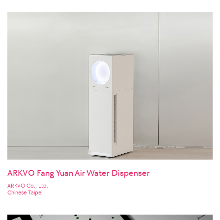
ARKVO Fang Yuan Air Water Dispenser
ARKVO Co., Ltd.
Chinese Taipei