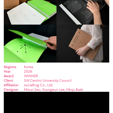
Regions
Korea
Year
2026
Award
WINNER
Client
SW Centric University Council
Affiliation
socialhug Co., Ltd.
Designer
Misun Seo, Youngeun Lee, Minju Baek