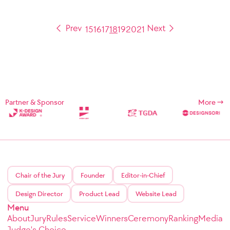
15
16
17
18
19
20
21
Partner & Sponsor
More
Chair of the Jury
Founder
Editor-in-Chief
Design Director
Product Lead
Website Lead
Menu
About
Jury
Rules
Service
Winners
Ceremony
Ranking
Media
Judge's Choice