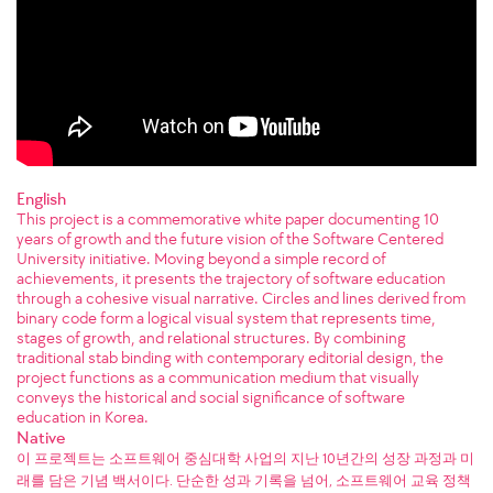
English
This project is a commemorative white paper documenting 10
years of growth and the future vision of the Software Centered
University initiative. Moving beyond a simple record of
achievements, it presents the trajectory of software education
through a cohesive visual narrative. Circles and lines derived from
binary code form a logical visual system that represents time,
stages of growth, and relational structures. By combining
traditional stab binding with contemporary editorial design, the
project functions as a communication medium that visually
conveys the historical and social significance of software
education in Korea.
Native
이 프로젝트는 소프트웨어 중심대학 사업의 지난 10년간의 성장 과정과 미
래를 담은 기념 백서이다. 단순한 성과 기록을 넘어, 소프트웨어 교육 정책